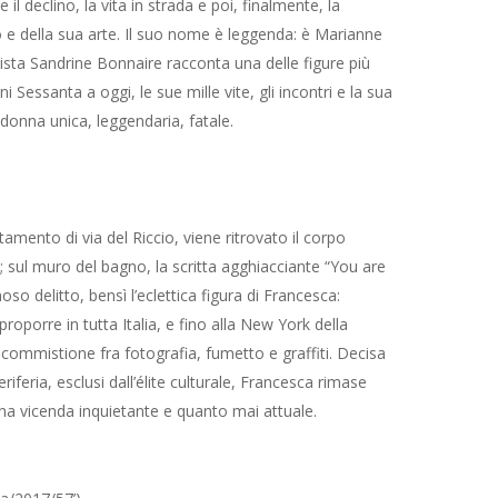
 il declino, la vita in strada e poi, finalmente, la
 e della sua arte. Il suo nome è leggenda: è Marianne
regista Sandrine Bonnaire racconta una delle figure più
Sessanta a oggi, le sue mille vite, gli incontri e la sua
a donna unica, leggendaria, fatale.
amento di via del Riccio, viene ritrovato il corpo
; sul muro del bagno, la scritta agghiacciante “You are
so delitto, bensì l’eclettica figura di Francesca:
roporre in tutta Italia, e fino alla New York della
a commistione fra fotografia, fumetto e graffiti. Decisa
eriferia, esclusi dall’élite culturale, Francesca rimase
 una vicenda inquietante e quanto mai attuale.