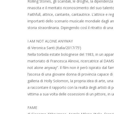
Rolling Stones, gli scandali, le droghe, la dipendenza e
rinascita e il meritato riconoscimento del suo talento
Faithfull, attrice, cantante, cantautrice. L’attrice e 
importanti dello scenario musicale mondiale dagli anni 
storia straordinaria. Dipingendo così il ritratto di un
I AM NOT ALONE ANYWAY
di Veronica Santi (Italia/2017/75’)
Nella torbida estate bolognese del 1983, in un appart
martoriato di Francesca Alinovi, ricercatrice al DAMS
not alone anyway”. Il film non è però ispirato dal famo
l’ascesa di una giovane donna di provincia capace di p
galleria di Holly Solomon, la propria idea di arte, un
a raccontare il rapporto con la realtà degli artisti di p
vittima a sua volta delle ossessioni di un pittore, in
FAME