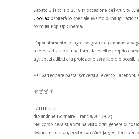
Sabato 3 febbraio 2018 in occasione dell’Art City Whi
CooLab
ospiterà lo speciale evento di inaugurazion
formula Pop Up Cinema.
L’appuntamento, a ingresso gratuito (saranno a paga
a tema artistico in una formula inedita: proprio come 
agli spazi adibiti alla proiezione sarà libero e possi
Per partecipare basta iscriversi all’evento Facebook
🍸 🍸 🍸 🍸
FAITHFULL
di Sandrine Bonnaire (Francia/2017/62’)
Nel corso della sua vita ha visto ogni genere di cosa: 
Swinging Lo
ndon, la vita con Mick Jagger, fianco a f