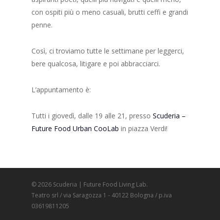
con ospiti più o meno casuali, brutti ceffi e grandi
penne.
Così, ci troviamo tutte le settimane per leggerci,
bere qualcosa, litigare e poi abbracciarci.
L’appuntamento è:
Tutti i giovedì, dalle 19 alle 21, presso
Scuderia –
Future Food Urban CooLab
in piazza Verdi!
© 2026 Scuderia | Future Food Living Lab.
Teatro srl / via Saragozza 1 - 40122 Bologna / p.iva
03619811205