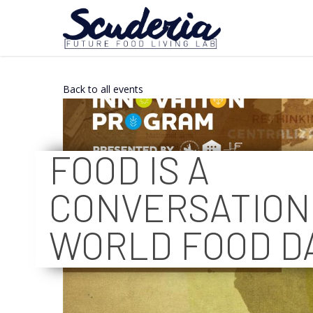
Back to all events
FOOD IS A
CONVERSATION
WORLD FOOD DA