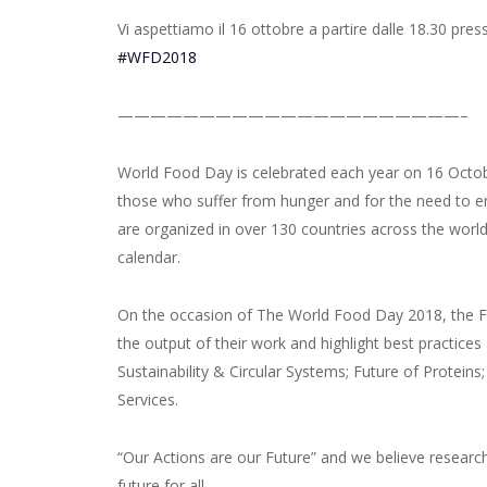
Vi aspettiamo il 16 ottobre a partire dalle 18.30 pre
#WFD2018
—————————————————————–
World Food Day is celebrated each year on 16 Octo
those who suffer from hunger and for the need to ens
are organized in over 130 countries across the worl
calendar.
On the occasion of The World Food Day 2018, the Fo
the output of their work and highlight best practices
Sustainability & Circular Systems; Future of Proteins
Services.
“Our Actions are our Future” and we believe research
future for all.